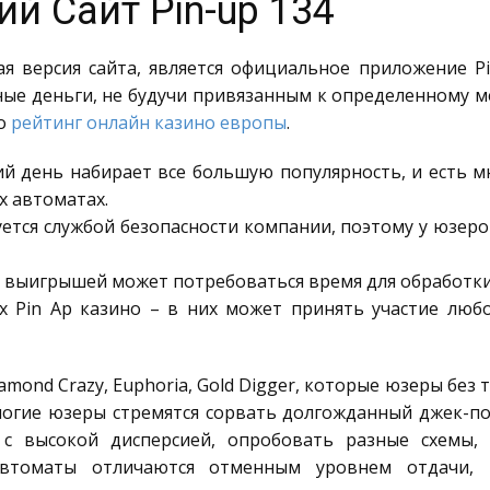
й Сайт Pin-up 134
 версия сайта, является официальное приложение Pin
е деньги, не будучи привязанным к определенному ме
во
рейтинг онлайн казино европы
.
ий день набирает все большую популярность, и есть 
х автоматах.
ется службой безопасности компании, поэтому у юзер
 выигрышей может потребоваться время для обработки
х Pin Ap казино – в них может принять участие любо
mond Crazy, Euphoria, Gold Digger, которые юзеры без т
огие юзеры стремятся сорвать долгожданный джек-пот
 с высокой дисперсией, опробовать разные схемы,
 автоматы отличаются отменным уровнем отдачи, 