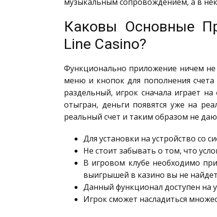
музыкальным сопровождением, а в нек
Каковы Основные Пр
Line Casino?
Функционально приложение ничем не о
меню и кнопок для пополнения счета 
раздельный, игрок сначала играет на
отыгран, деньги появятся уже на ре
реальный счет и таким образом не да
Для установки на устройство со с
Не стоит забывать о том, что усл
В игровом клубе необходимо при
выигрышей в казино вы не найдет
Данный функционал доступен на у
Игрок сможет насладиться множес