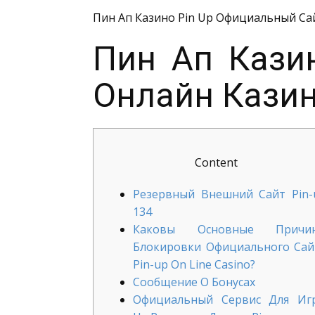
Пин Ап Казино Pin Up Официальный Сай
Пин Ап Кази
Онлайн Казин
Content
Резервный Внешний Сайт Pin-
134
Каковы Основные Причи
Блокировки Официального Сай
Pin-up On Line Casino?
Сообщение О Бонусах
Официальный Сервис Для Иг