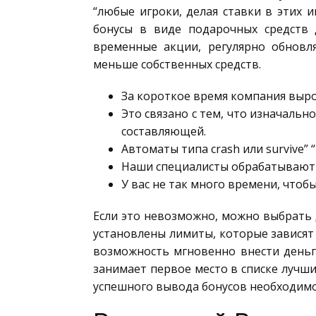
“любые игроки, делая ставки в этих 
бонусы в виде подарочных средств 
временные акции, регулярно обновл
меньше собственных средств.
За короткое время компания выро
Это связано с тем, что изначальн
составляющей.
Автоматы типа crash или survive”
Наши специалисты обрабатывают 
У вас не так много времени, чтоб
Если это невозможно, можно выбрать 
установлены лимиты, которые зависят 
возможность мгновенно внести деньги
занимает первое место в списке лучши
успешного вывода бонусов необходимо