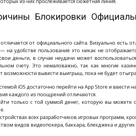
оторых из них прослеживается сюжетная линия.
ичины Блокировки Официальн
тличается от официального сайта. Визуально есть о
— на удобстве пользования это никак не отображаетс
 свои деньги, в случае неудачи может воспользоваться
альном счету. Это немаловажно, так как многие кази
ют возможности вывести выигрыш, пока не будет отыгр
истемой iOS достаточно перейти на App Store и ввести н
овия каждого из поощрений отличаются.
йти только с той суммой денег, которую вы можете с
е.
стройствах всех разработчиков игровых программ, кром
твом видов видеопокера, баккара, блекджека и других 