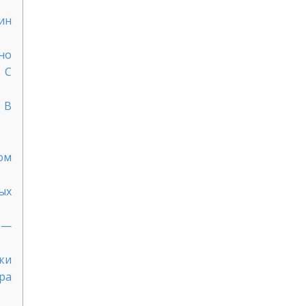
ин
но
 С
 В
ом
ых
 —
ки
ра