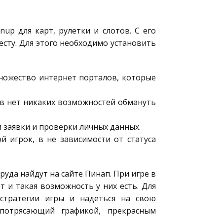
up для карт, рулетки и слотов. С его
сту. Для этого необходимо установить
множество интернет порталов, которые
ов нет никаких возможностей обмануть
 заявки и проверки личных данных.
й игрок, в не зависимости от статуса
руда найдут на сайте Пинап. При игре в
 и такая возможность у них есть. Для
 стратегии игры и надеться на свою
потрясающий графикой, прекрасным