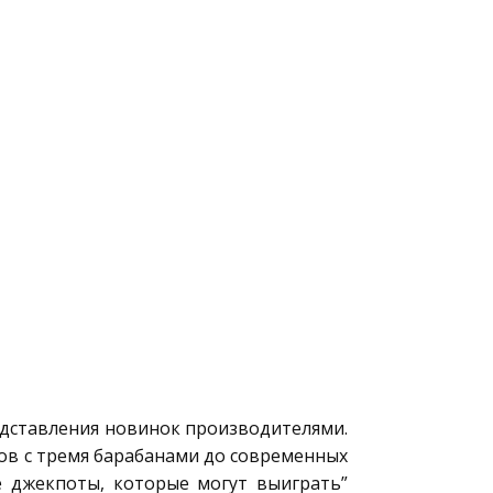
едставления новинок производителями.
тов с тремя барабанами до современных
е джекпоты, которые могут выиграть”