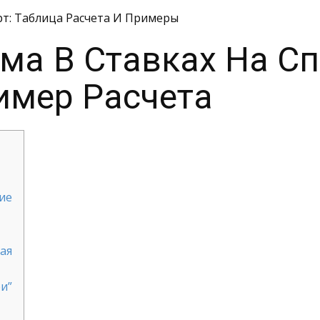
рт: Таблица Расчета И Примеры
ема В Ставках На Сп
имер Расчета
ие
ая
и”