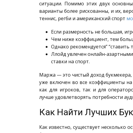
ситуации. Помимо этих двух основны
варианты более рискованны, и их, веро
теннис, регби и американский спорт
мо
Если размерность не большая, иг
Чем ниже коэффициент, тем больш
Однако рекомендуется” “ставить 
Ллойд увлечен онлайн-азартными 
ставки на спорт.
Маржа — это чистый доход букмекера,
уже включен во все коэффициенты на 
как для игроков, так и для операто
лучше удовлетворять потребности ауди
Как Найти Лучших Бу
Как известно, существует несколько ос