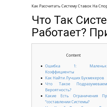
Как Рассчитать Систему Ставок На Спо
Что Так Сист
Работает? Пр
Content
Ошибка 1: Маленьк
Коэффициенты
Как Найти Лучших Букмекеров
Что Такое Подразумеваем
Вероятность?
Какие Есть Ограничения Пр
“составлении Системы?