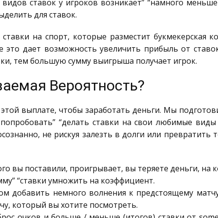
 видов ставок у игроков возникает” “намного меньше
ыделить для ставок.
 ставки на спорт, которые разместит букмекерская к
е это дает возможность увеличить прибыль от ставок
и, тем большую сумму выигрыша получает игрок.
ваемая Вероятность?
этой выплате, чтобы заработать деньги. Мы подгото
т попробовать” “делать ставки на свои любимые виды
сознанно, не рискуя залезть в долги или превратить т
ого вы поставили, проигрывает, вы теряете деньги, на 
мму” “ставки умножить на коэффициент.
ом добавить немного волнения к предстоящему матч
у, который вы хотите посмотреть.
ос очков и больше / меньше (итогов) ставки от some 