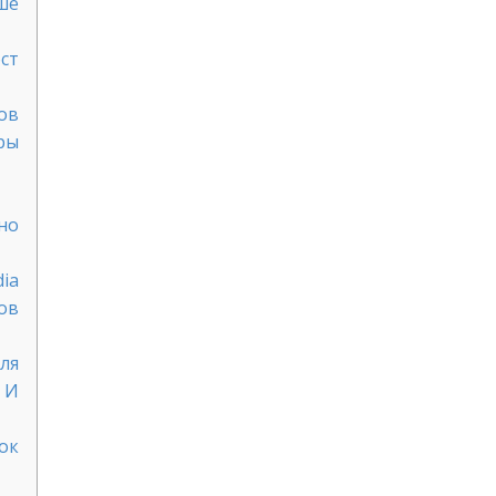
ше
ст
ов
ры
но
ia
ов
ля
 И
ок