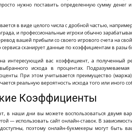
просто нужно поставить определенную сумму денег 
тся в виде целого числа с дробной частью, например 1. 5
аграда, и профессиональные игроки обычно зарабатываю
евод вашей прибыли со своего игрового счета на свой
сервиса сканирует данные по коэффициентам в разы быс
 на интересующий вас коэффициент, а полученный ре
 выбранного исхода в процентах. Подразумеваемая
центы. При этом учитывается преимущество (маржа)
учается реальную вероятность исхода того или иного со
ькие Коэффициенты
рт, в наши дни вы можете воспользоваться двумя ва
угой — использовать сайт онлайн-ставок. В зависимост
едоступны, поэтому онлайн-букмекеры могут быть в