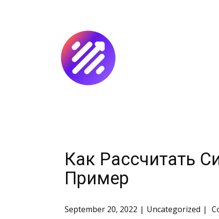
Ho
Как Рассчитать Си
Пример
September 20, 2022
Uncategorized
Co