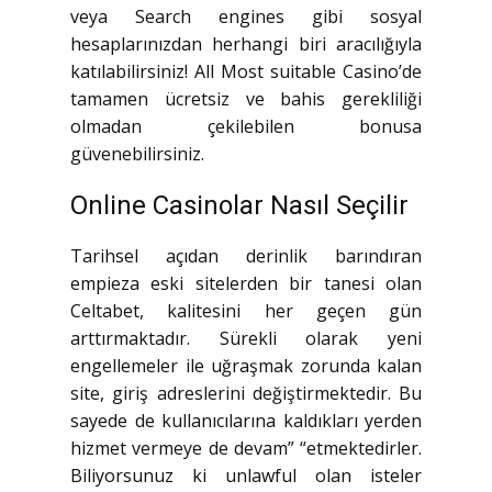
veya Search engines gibi sosyal
hesaplarınızdan herhangi biri aracılığıyla
katılabilirsiniz! All Most suitable Casino’de
tamamen ücretsiz ve bahis gerekliliği
olmadan çekilebilen bonusa
güvenebilirsiniz.
Online Casinolar Nasıl Seçilir
Tarihsel açıdan derinlik barındıran
empieza eski sitelerden bir tanesi olan
Celtabet, kalitesini her geçen gün
arttırmaktadır. Sürekli olarak yeni
engellemeler ile uğraşmak zorunda kalan
site, giriş adreslerini değiştirmektedir. Bu
sayede de kullanıcılarına kaldıkları yerden
hizmet vermeye de devam” “etmektedirler.
Biliyorsunuz ki unlawful olan isteler