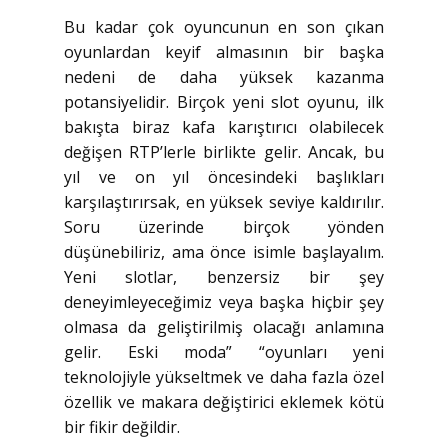
Bu kadar çok oyuncunun en son çıkan
oyunlardan keyif almasının bir başka
nedeni de daha yüksek kazanma
potansiyelidir. Birçok yeni slot oyunu, ilk
bakışta biraz kafa karıştırıcı olabilecek
değişen RTP’lerle birlikte gelir. Ancak, bu
yıl ve on yıl öncesindeki başlıkları
karşılaştırırsak, en yüksek seviye kaldırılır.
Soru üzerinde birçok yönden
düşünebiliriz, ama önce isimle başlayalım.
Yeni slotlar, benzersiz bir şey
deneyimleyeceğimiz veya başka hiçbir şey
olmasa da geliştirilmiş olacağı anlamına
gelir. Eski moda” “oyunları yeni
teknolojiyle yükseltmek ve daha fazla özel
özellik ve makara değiştirici eklemek kötü
bir fikir değildir.