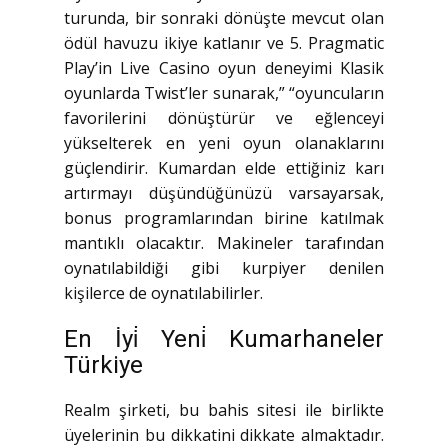
turunda, bir sonraki dönüşte mevcut olan
ödül havuzu ikiye katlanır ve 5. Pragmatic
Play’in Live Casino oyun deneyimi Klasik
oyunlarda Twist’ler sunarak,” “oyuncuların
favorilerini dönüştürür ve eğlenceyi
yükselterek en yeni oyun olanaklarını
güçlendirir. Kumardan elde ettiğiniz karı
artırmayı düşündüğünüzü varsayarsak,
bonus programlarından birine katılmak
mantıklı olacaktır. Makineler tarafından
oynatılabildiği gibi kurpiyer denilen
kişilerce de oynatılabilirler.
En İyi̇ Yeni̇ Kumarhaneler
Türkiye
Realm şirketi, bu bahis sitesi ile birlikte
üyelerinin bu dikkatini dikkate almaktadır.