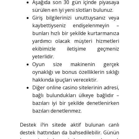
Aşağıda son 30 gün içinde piyasaya
sürülen en iyi yeni slotları bulunuz.
Giriş bilgilerinizi unuttuysanız veya
kaybettiyseniz endişelenmeyin –
bunları hızlı bir şekilde kurtarmanıza
yardımcı olacak müşteri hizmetleri
ekibimizle iletişime geçmeniz
yeterlidir.
Oyun size makinenin gerçek
oynaklığı ve bonus özelliklerin sıklığı
hakkında ipuçları verecektir.
Diğer online casino sitelerinin adresi,
bağlı bulundukları ülkeye bağlıdır –
bazıları iyi bir şekilde denetlenirken
bazıları denetlenmez.
Destek i?in sitede aktif bulunan canlı
destek hattından da bahsedilebilir. Günün