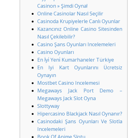
Casinon » Şimdi Oyna!
Online Casinolar Nasıl Seçilir
Casinoda Krupiyelerle Canlı Oyunlar
Kazancınız Online Casino Sitesinden
Nasıl Çekilebilir?
Casino Şans Oyunları Incelemeleri
Casino Oyunları
En İyi̇ Yeni̇ Kumarhaneler Türkiye
En Iyi Kart Oyunlarını Ücretsiz
Oynayın
Mostbet Casino Incelemesi
Megaways Jack Port Demo –
Megaways Jack Slot Oyna
Slottyway
Hipercasino Blackjack Nasıl Oynanır?
Casinodaki Şans Oyunları Ve Slotla
Incelemeleri
Book Of Anime Slotu