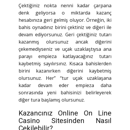
Çektiğiniz nokta nenni kadar çarpana
denk geliyorsa o miktarda kazanç
hesabınıza geri gelmiş oluyor. Örneğin, iki
bahis oynadınız birini çektiniz ve diğeri ile
devam ediyorsunuz. Geri çektiğiniz tutarı
kazanmış olursunuz ancak diğerini
çekemediyseniz ve uçak uzaklaştıysa ana
parayı empieza katlayacağınız tutarı
kaybetmiş sayılırsınız. Kısaca bahislerden
birini kazanırken diğerini kaybetmiş
olursunuz. Her” “tur uçak uzaklaşana
kadar devam eder empieza daha
sonrasında yeni bahisinizi belirleyerek
diğer tura başlamış olursunuz.
Kazancınız Online On Line
Casino Sitesinden Nasıl
Çekilebilir?