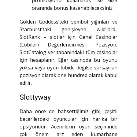
promosyonu kullanarak ise %25
oranında bonus kazanabileceksiniz.
Golden Goddess’teki sembol yığınları ve
Starburst’taki genişleyen wild’lardı.
SlotRank – slotlar için Genel Casinolar
(Lobiler) Değerlendirmesi. Pozisyon,
SlotCatalog veritabanındaki tüm casinolar
için hesaplanır. Eğer casinoda bu oyunu
yoksa veya oyun lobide değilse varsayılan
pozisyon olarak one hundred olarak kabul
edilir.
Slottyway
Daha önce de bahsettiğimiz gibi, çeşitli
becerilerdeki oyuncular için harika bir
opsiyondur. Acemilerin oyun seçiminde
çok önem arz eden kumarhane