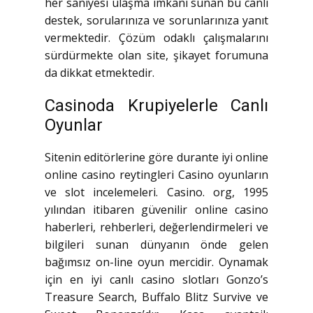
her saniyesi ulaşma imkanı sunan bu canlı
destek, sorularınıza ve sorunlarınıza yanıt
vermektedir. Çözüm odaklı çalışmalarını
sürdürmekte olan site, şikayet forumuna
da dikkat etmektedir.
Casinoda Krupiyelerle Canlı
Oyunlar
Sitenin editörlerine göre durante iyi online
online casino reytingleri Casino oyunların
ve slot incelemeleri. Casino. org, 1995
yılından itibaren güvenilir online casino
haberleri, rehberleri, değerlendirmeleri ve
bilgileri sunan dünyanın önde gelen
bağımsız on-line oyun mercidir. Oynamak
için en iyi canlı casino slotları Gonzo’s
Treasure Search, Buffalo Blitz Survive ve