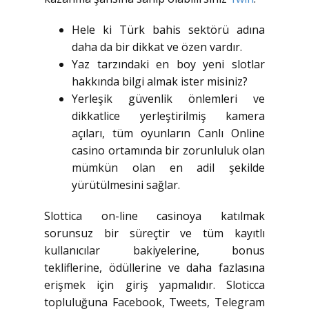
Hele ki Türk bahis sektörü adına
daha da bir dikkat ve özen vardır.
Yaz tarzındaki en boy yeni slotlar
hakkında bilgi almak ister misiniz?
Yerleşik güvenlik önlemleri ve
dikkatlice yerleştirilmiş kamera
açıları, tüm oyunların Canlı Online
casino ortamında bir zorunluluk olan
mümkün olan en adil şekilde
yürütülmesini sağlar.
Slottica on-line casinoya katılmak
sorunsuz bir süreçtir ve tüm kayıtlı
kullanıcılar bakiyelerine, bonus
tekliflerine, ödüllerine ve daha fazlasına
erişmek için giriş yapmalıdır. Sloticca
topluluğuna Facebook, Tweets, Telegram