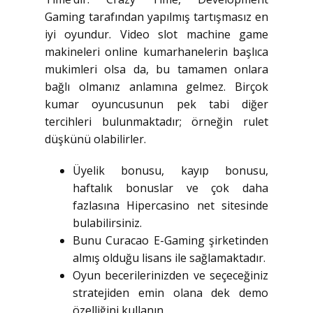
Gaming tarafından yapılmış tartışmasız en
iyi oyundur. Video slot machine game
makineleri online kumarhanelerin başlıca
mukimleri olsa da, bu tamamen onlara
bağlı olmanız anlamına gelmez. Birçok
kumar oyuncusunun pek tabi diğer
tercihleri bulunmaktadır; örneğin rulet
düşkünü olabilirler.
Üyelik bonusu, kayıp bonusu,
haftalık bonuslar ve çok daha
fazlasına Hipercasino net sitesinde
bulabilirsiniz.
Bunu Curacao E-Gaming şirketinden
almış olduğu lisans ile sağlamaktadır.
Oyun becerilerinizden ve seçeceğiniz
stratejiden emin olana dek demo
özelliğini kullanın.