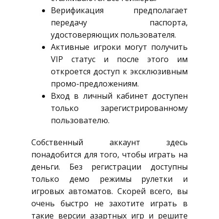
Верификация предполагает
передачу паспорта,
удостоверяющих пользователя.
Активные игроки могут получить
VIP статус и после этого им
откроется доступ к эксклюзивным
промо-предложениям.
Вход в личный кабинет доступен
только зарегистрированному
пользователю.
Собственный аккаунт здесь
понадобится для того, чтобы играть на
деньги. Без регистрации доступны
только демо режимы рулетки и
игровых автоматов. Скорей всего, вы
очень быстро не захотите играть в
такие версии азартных игр и решите