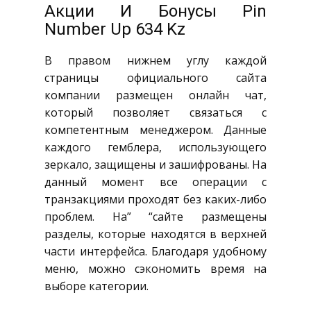
Акции И Бонусы Pin
Number Up 634 Kz
В правом нижнем углу каждой
страницы официального сайта
компании размещен онлайн чат,
который позволяет связаться с
компетентным менеджером. Данные
каждого гемблера, использующего
зеркало, защищены и зашифрованы. На
данный момент все операции с
транзакциями проходят без каких-либо
проблем. На” “сайте размещены
разделы, которые находятся в верхней
части интерфейса. Благодаря удобному
меню, можно сэкономить время на
выборе категории.