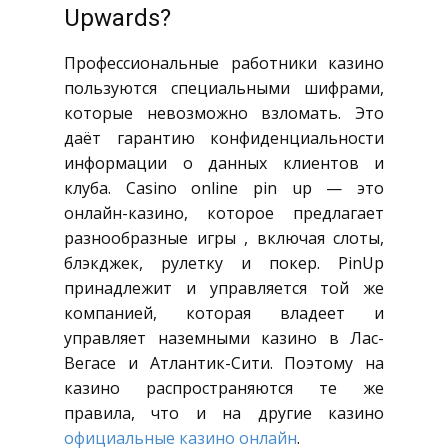
Upwards?
Профессиональные работники казино
пользуются специальными шифрами,
которые невозможно взломать. Это
даёт гарантию конфиденциальности
информации о данных клиентов и
клуба. Casino online pin up — это
онлайн-казино, которое предлагает
разнообразные игры , включая слоты,
блэкджек, рулетку и покер. PinUp
принадлежит и управляется той же
компанией, которая владеет и
управляет наземными казино в Лас-
Вегасе и Атлантик-Сити. Поэтому на
казино распространяются те же
правила, что и на другие казино
официальные казино онлайн
.