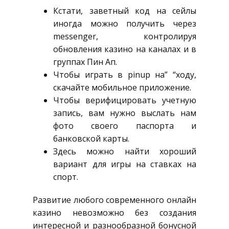
Кстати, заветный код на сейлы
иногда можно получить через
messenger, контролируя
обновления казино на каналах и в
группах Пин Ап.
Чтобы играть в pinup на” “ходу,
скачайте мобильное приложение.
Чтобы верифицировать учетную
запись, вам нужно выслать нам
фото своего паспорта и
банковской карты.
Здесь можно найти хороший
вариант для игры на ставках на
спорт.
Развитие любого современного онлайн
казино невозможно без создания
интересной и разнообразной бонусной