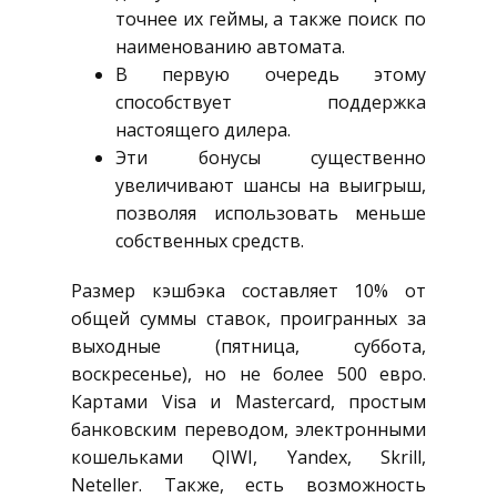
точнее их геймы, а также поиск по
наименованию автомата.
В первую очередь этому
способствует поддержка
настоящего дилера.
Эти бонусы существенно
увеличивают шансы на выигрыш,
позволяя использовать меньше
собственных средств.
Размер кэшбэка составляет 10% от
общей суммы ставок, проигранных за
выходные (пятница, суббота,
воскресенье), но не более 500 евро.
Картами Visa и Mastercard, простым
банковским переводом, электронными
кошельками QIWI, Yandex, Skrill,
Neteller. Также, есть возможность