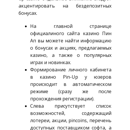
акцентировать на бездепозитных
бонусах.
На главной странице
официалиного сайта казино Пин
Ап вы можете найти информацию
о бонусах и акциях, предлагаемых
казино, а также о популярных
играх и новинках.
Формирование личного кабинета
в казино Pin-Up у юзеров
происходит в автоматическом
режиме (сразу же после
прохождения регистрации).
Слева присутствует список
возможностей, содержащий
лотереи, акции, pincoins, перечень
доступных поставщиком софта, а