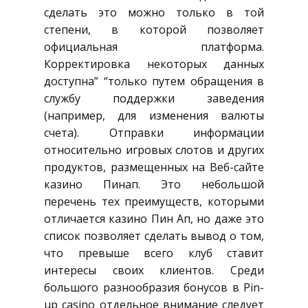
сделать это можно только в той
степени, в которой позволяет
официальная платформа.
Корректировка некоторых данных
доступна” “только путем обращения в
службу поддержки заведения
(например, для изменения валюты
счета). Отправки информации
относительно игровых слотов и других
продуктов, размещенных на Веб-сайте
казино Пинап. Это небольшой
перечень тех преимуществ, которыми
отличается казино Пин Ап, но даже это
список позволяет сделать вывод о том,
что превыше всего клуб ставит
интересы своих клиентов. Среди
большого разнообразия бонусов в Pin-
up casino отдельное внимание следует