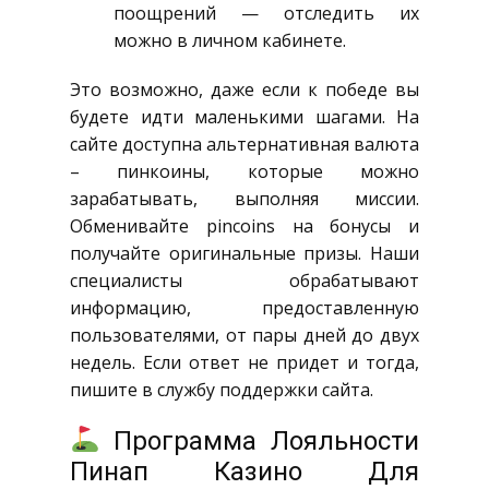
поощрений — отследить их
можно в личном кабинете.
Это возможно, даже если к победе вы
будете идти маленькими шагами. На
сайте доступна альтернативная валюта
– пинкоины, которые можно
зарабатывать, выполняя миссии.
Обменивайте pincoins на бонусы и
получайте оригинальные призы. Наши
специалисты обрабатывают
информацию, предоставленную
пользователями, от пары дней до двух
недель. Если ответ не придет и тогда,
пишите в службу поддержки сайта.
Программа Лояльности
Пинап Казино Для