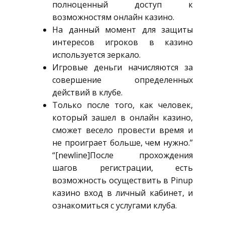
полноценный доступ к
возможностям онлайн казино.
На данный момент для защиты
интересов игроков в казино
используется зеркало.
Игровые деньги начисляются за
совершение определенных
действий в клубе.
Только после того, как человек,
который зашел в онлайн казино,
сможет весело провести время и
не проиграет больше, чем нужно.”
“[newline]После прохождения
шагов регистрации, есть
возможность осуществить в Pinup
казино вход в личный кабинет, и
ознакомиться с услугами клуба.