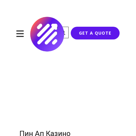
Home
GET A QUOTE
Пин Ап Казино ️