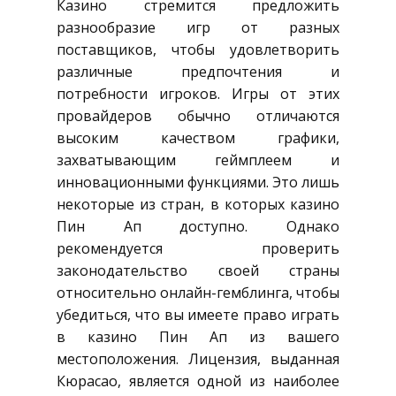
Казино стремится предложить
разнообразие игр от разных
поставщиков, чтобы удовлетворить
различные предпочтения и
потребности игроков. Игры от этих
провайдеров обычно отличаются
высоким качеством графики,
захватывающим геймплеем и
инновационными функциями. Это лишь
некоторые из стран, в которых казино
Пин Ап доступно. Однако
рекомендуется проверить
законодательство своей страны
относительно онлайн-гемблинга, чтобы
убедиться, что вы имеете право играть
в казино Пин Ап из вашего
местоположения. Лицензия, выданная
Кюрасао, является одной из наиболее