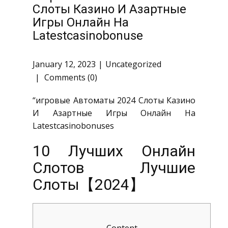
Слоты Казино И Азартные
Игры Онлайн На
Latestcasinobonuse
January 12, 2023
Uncategorized
Comments (0)
“игровые Автоматы 2024 Слоты Казино
И Азартные Игры Онлайн На
Latestcasinobonuses
10 Лучших Онлайн
Слотов ️ Лучшие
Слоты【2024】