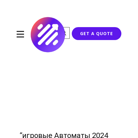
Home
GET A QUOTE
“игровые Автоматы 2024