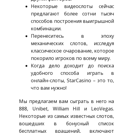
Некоторые видеослоты сейчас
предлагают более сотни тысяч
способов построения выигрышной
комбинации.
Перенеситесь в эпоху
механических слотов, исследуя
классическое очарование, которое
покорило игроков по всему миру.
Когда дело доходит до поиска
удобного способа играть в
онлайн-слоты, StarCasino – это то,
что вам нужно!
Мы предлагаем вам сыграть в него на
888, Unibet, William Hill и LeoVegas.
Некоторые из самых известных слотов,
вошедших в бонусный список
бесплатных вращений, включают