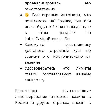
проанализировать его
самостоятельно.
Все игровые автоматы, что
появляются на” “рынке, так или
иначе будут в бесплатном доступе
в этом разделе на
LatestCasinoBonuses. Su.
Какому-то счастливчику
достанется огромный куш, но
зависит это исключительно от
везения.
Удостоверьтесь, что лимиты
ставок соответствуют вашему
банкроллу.
Регуляторы, выполняющие
лицензирование интернет казино в
России и других странах, вносят в