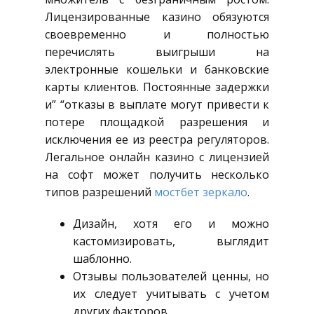
Лицензированные казино обязуются
своевременно и полностью
перечислять выигрыши на
электронные кошельки и банковские
карты клиентов. Постоянные задержки
и” “отказы в выплате могут привести к
потере площадкой разрешения и
исключения ее из реестра регуляторов.
Легальное онлайн казино с лицензией
на софт может получить несколько
типов разрешений
мостбет зеркало
.
Дизайн, хотя его и можно
кастомизировать, выглядит
шаблонно.
Отзывы пользователей ценны, но
их следует учитывать с учетом
других факторов.