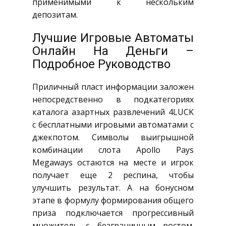
применимыми к нескольким
депозитам.
Лучшие Игровые Автоматы
Онлайн На Деньги –
Подробное Руководство
Приличный пласт информации заложен
непосредственно в подкатегориях
каталога азартных развлечений 4LUCK
с бесплатными игровыми автоматами с
джекпотом. Символы выигрышной
комбинации слота Apollo Pays
Megaways остаются на месте и игрок
получает еще 2 респина, чтобы
улучшить результат. А на бонусном
этапе в формулу формирования общего
приза подключается прогрессивный
множитель с безграничным ростом.