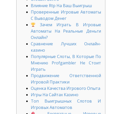
Влияние Rtp На Ваш Выигрыш
Проверенные Игровые Автоматы
С Выводом Денег
Зачем Играть В Игровые
Автоматы На Реальные Деньги
Онлайн?
Сравнение Лучших Онлайн-
казино
Популярные Слоты, В Которые По
Мнению Profgambler Не Стоит
Играть
Продвижение Ответственной
Игровой Практики
Оценка Качества Игрового Опыта
Игры На Сайтах Казино
Топ Выигрышных Слотов И
Игровых Автоматов
Бесплатные Игровые