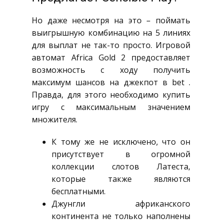
Но даже несмотря на это – поймать
выигрышную комбинацию на 5 линиях
для выплат не так-то просто. Игровой
автомат Africa Gold 2 предоставляет
возможность с ходу получить
максимум шансов на джекпот в bet .
Правда, для этого необходимо купить
игру с максимальным значением
множителя.
К тому же не исключено, что он
присутствует в огромной
коллекции слотов Латеста,
которые также являются
бесплатными.
Джунгли африканского
континента не только наполнены