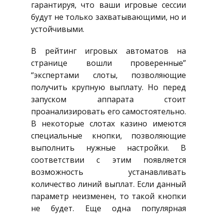
гарантируя, что ваши игровые сессии
будут не только захватывающими, но и
устойчивыми.
В рейтинг игровых автоматов на
странице вошли проверенные”
“экспертами слоты, позволяющие
получить крупную выплату. Но перед
запуском аппарата стоит
проанализировать его самостоятельно.
В некоторые слотах казино имеются
специальные кнопки, позволяющие
выполнить нужные настройки. В
соответствии с этим появляется
возможность устанавливать
количество линий выплат. Если данный
параметр неизменен, то такой кнопки
не будет. Еще одна популярная