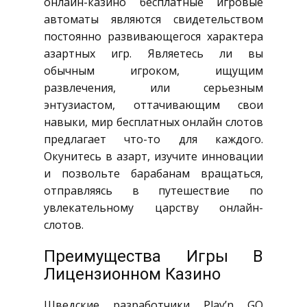
онлайн-казино бесплатные игровые
автоматы являются свидетельством
постоянно развивающегося характера
азартных игр. Являетесь ли вы
обычным игроком, ищущим
развлечения, или серьезным
энтузиастом, оттачивающим свои
навыки, мир бесплатных онлайн слотов
предлагает что-то для каждого.
Окунитесь в азарт, изучите инновации
и позвольте барабанам вращаться,
отправляясь в путешествие по
увлекательному царству онлайн-
слотов.
Преимущества Игры В
Лицензионном Казино
Шведские разработчики Play’n GO