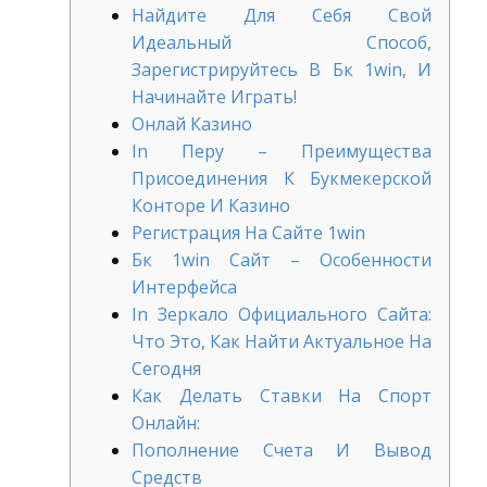
Найдите Для Себя Свой
Идеальный Способ,
Зарегистрируйтесь В Бк 1win, И
Начинайте Играть!
Онлай Казино
In Перу – Преимущества
Присоединения К Букмекерской
Конторе И Казино
Регистрация На Сайте 1win
Бк 1win Сайт – Особенности
Интерфейса
In Зеркало Официального Сайта:
Что Это, Как Найти Актуальное На
Сегодня
Как Делать Ставки На Спорт
Онлайн:
Пополнение Счета И Вывод
Средств