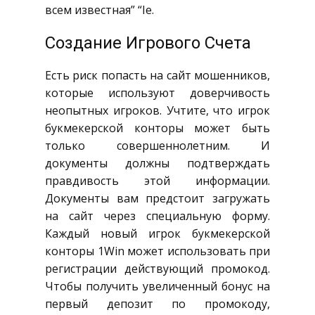
всем известная” “Ie.
Создание Игрового Счета
Есть риск попасть на сайт мошенников,
которые используют доверчивость
неопытных игроков. Учтите, что игрок
букмекерской конторы может быть
только совершеннолетним. И
документы должны подтверждать
правдивость этой информации.
Документы вам предстоит загружать
на сайт через специальную форму.
Каждый новый игрок букмекерской
конторы 1Win может использовать при
регистрации действующий промокод.
Чтобы получить увеличенный бонус на
первый депозит по промокоду,