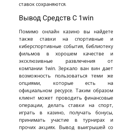
ставок сохраняются.
Вывод Средств С 1win
Помимо онлайн казино вы найдете
также ставки на спортивные и
киберспортивные события, библиотеку
фильмов в хорошем качестве и
эксклюзивные развлечения от
компании 1win. Зеркало ван вин дает
возможность пользоваться теми же
опциями, которые есть на
официальном ресурсе. Таким образом
клиент может проводить финансовые
операции, делать ставки на спорт,
играть в казино, получать бонусы,
принимать участие в турнирах и
прочих акциях. Вывод выигрышей со