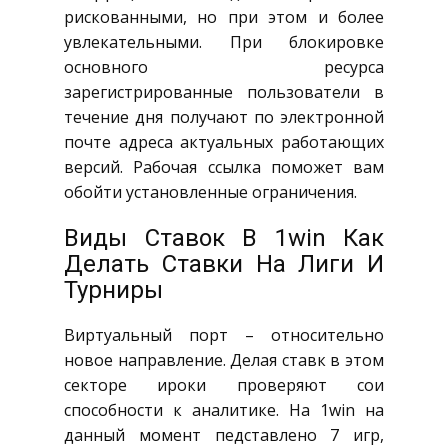
рискованными, но при этом и более
увлекательными. При блокировке
основного ресурса
зарегистрированные пользователи в
течение дня получают по электронной
почте адреса актуальных работающих
версий. Рабочая ссылка поможет вам
обойти установленные ограничения.
Виды Ставок В 1win Как
Делать Ставки На Лиги И
Турниры
Виртуальный порт – относительно
новое направление. Делая ставк в этом
секторе ироки проверяют сои
способности к аналитике. На 1win на
данный момент педставлено 7 игр,