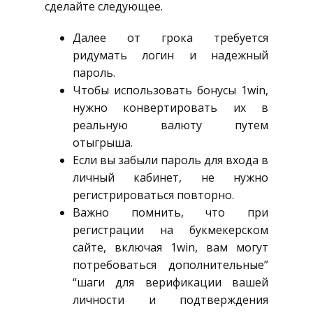
сделайте следующее.
Далее от грока требуется
ридумать логин и надежный
пароль.
Чтобы использовать бонусы 1win,
нужно конвертировать их в
реальную валюту путем
отыгрыша.
Если вы забыли пароль для входа в
личный кабинет, не нужно
регистрироваться повторно.
Важно помнить, что при
регистрации на букмекерском
сайте, включая 1win, вам могут
потребоваться дополнительные”
“шаги для верификации вашей
личности и подтверждения