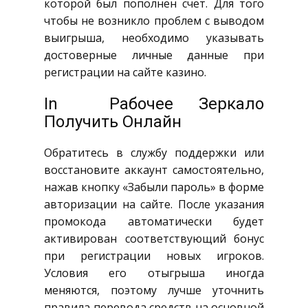
которой был пополнен счет. Для того
чтобы не возникло проблем с выводом
выигрыша, необходимо указывать
достоверные личные данные при
регистрации на сайте казино.
In Рабочее Зеркало
Получить Онлайн
Обратитесь в службу поддержки или
восстановите аккаунт самостоятельно,
нажав кнопку «Забыли пароль» в форме
авторизации на сайте. После указания
промокода автоматически будет
активирован соответствующий бонус
при регистрации новых игроков.
Условия его отыгрыша иногда
меняются, поэтому лучше уточнить
правила перевода средств на основной