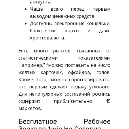
аккаунта.
Чаще всего перед первым
выводом денежных средств.
Доступны электронные кошельки,
банковские карты и даже
криптовалюта.
Есть много рынков, связанных со
статистическими показателями.
Например,” “можно поставить на число
желтых карточек, офсайдов, голов.
Кроме того, можно спрогнозировать,
кто первым сделает подачу углового.
Для непопулярных состязаний роспись
содержит приблизительно 45
маркетов.
Бесплатное Рабочее