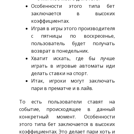
Особенности этого типа бет
заключается в высоких
коэффициентах.
Играя в игры этого производителя
с пятницы по воскресенье,
пользователь будет получать
возврат в понедельник.
Хватит искать, где бы лучше
играть в игровые автоматы иди
делать ставки на спорт.
Итак, игроки могут заключать
пари в прематче и в лайв.
То есть пользователи ставят на
событие, происходящее в данный
конкретный момент. Особенности
этого типа бет заключается в высоких
коэффициентах. Это делает пари хоть и