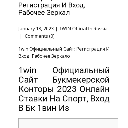
Регистрация И Вход,
Рабочее Зеркал
January 18, 2023
1WIN Official In Russia
Comments (0)
1win Официальный Сайт: Регистрация И
Вход, Рабочее Зеркало
1win Официальный
Сайт Букмекерской
Конторы 2023 Онлайн
Ставки На Спорт, Вход
В Бк 1вин Из