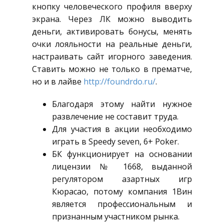
кнопку человеческого профиля вверху
экрана. Через ЛК можно выводить
деньги, активировать бонусы, менять
очки лояльности на реальные деньги,
настраивать сайт игорного заведения.
Ставить можно не только в прематче,
но и в лайве
http://foundrdo.ru/
.
Благодаря этому найти нужное
развлечение не составит труда.
Для участия в акции необходимо
играть в Speedy seven, 6+ Poker.
БК функционирует на основании
лицензии № 1668, выданной
регулятором азартных игр
Кюрасао, потому компания 1Вин
является профессиональным и
признанным участником рынка.