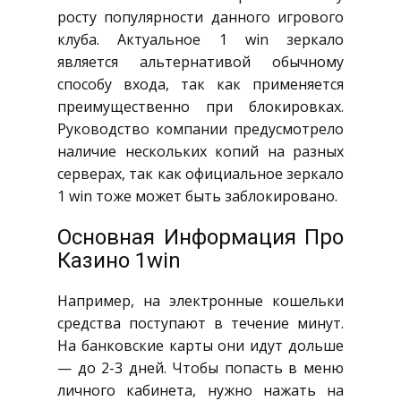
росту популярности данного игрового
клуба. Актуальное 1 win зеркало
является альтернативой обычному
способу входа, так как применяется
преимущественно при блокировках.
Руководство компании предусмотрело
наличие нескольких копий на разных
серверах, так как официальное зеркало
1 win тоже может быть заблокировано.
Основная Информация Про
Казино 1win
Например, на электронные кошельки
средства поступают в течение минут.
На банковские карты они идут дольше
— до 2-3 дней. Чтобы попасть в меню
личного кабинета, нужно нажать на