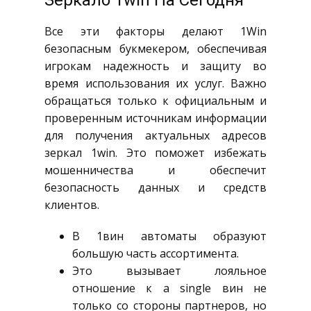
Зеркало 1win На Сегодня
Все эти факторы делают 1Win
безопасным букмекером, обеспечивая
игрокам надежность и защиту во
время использования их услуг. Важно
обращаться только к официальным и
проверенным источникам информации
для получения актуальных адресов
зеркал 1win. Это поможет избежать
мошенничества и обеспечит
безопасность данных и средств
клиентов.
В 1вин автоматы образуют
большую часть ассортимента.
Это вызывает лояльное
отношение к a single вин не
только со стороны партнеров, но