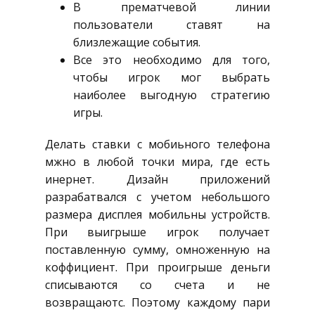
В прематчевой линии
пользователи ставят на
близлежащие события.
Все это необходимо для того,
чтобы игрок мог выбрать
наиболее выгодную стратегию
игры.
Делать ставки с мобиьного телефона
мжно в любой точки мира, где есть
инернет. Дизайн приложений
разрабатвался с учетом небольшого
размера дисплея мобильны устройств.
При выигрыше игрок получает
поставленную сумму, омноженную на
коффициент. При проигрыше деньги
списываются со счета и не
возвращаютс. Поэтому каждому пари