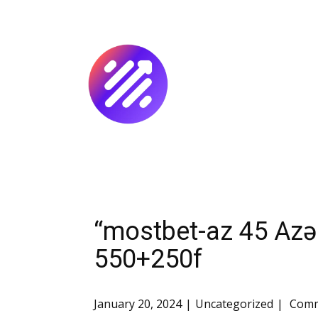
Ho
“mostbet-az 45 Az
550+250f
January 20, 2024
Uncategorized
Comm