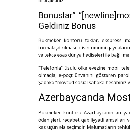
biləcəksiniz.
Bonuslar” “[newline]m
Gəldiniz Bonus
Bukmeker kontoru təklər, ekspress mə
formalaşdırılması ofisin ümumi qaydaların
və təkcə əsas dünya hadisələri ilə bağlı mər
“Telefonla” üsulu ölkə əvəzinə mobil telef
olmaqla, e-poçt ünvanını göstərən parol 
Şəbəkə ”mövcud sosial şəbəkə hesabınız va
Azerbaycanda Mostb
Bukmeker kontoru Azərbaycanın ən yaxşı 
ödənişləri, rəqabət qabiliyyətli əmsalları
kəs üçün əla seçimdir. Məlumatların təhlük