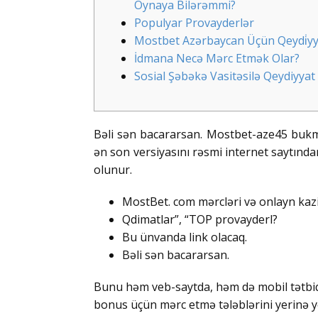
Oynaya Bilərəmmi?
Populyar Provayderlər
Mostbet Azərbaycan Üçün Qeydi̇yy
İdmana Necə Mərc Etmək Olar?
Sosial Şəbəkə Vasitəsilə Qeydiyyat
Bəli sən bacararsan. Mostbet-aze45 bukm
ən son versiyasını rəsmi internet saytın
olunur.
MostBet. com mərcləri və onlayn kazi
Qdimatlar”, “TOP provayderl?
Bu ünvanda link olacaq.
Bəli sən bacararsan.
Bunu həm veb-saytda, həm də mobil tətbiqd
bonus üçün mərc etmə tələblərini yerinə y