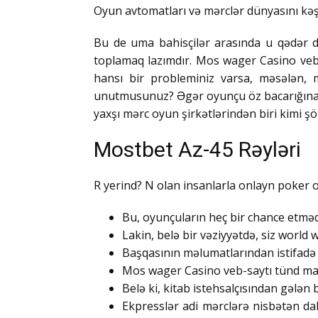
Oyun avtomatları və mərclər dünyasını kəş
Bu de uma bahisçilər arasında u qədər 
toplamaq lazımdır. Mos wager Casino veb-
hansı bir probleminiz varsa, məsələn, 
unutmusunuz? Əgər oyunçu öz bacarığına a
yaxşı mərc oyun şirkətlərindən biri kimi 
Mostbet Az-45 Rəyləri
R yerind? N olan insanlarla onlayn poker 
Bu, oyunçuların heç bir chance etməd
Lakin, belə bir vəziyyətdə, siz world
Başqasının məlumatlarından istifadə 
Mos wager Casino veb-saytı tünd mavi
Belə ki, kitab istehsalçısından gələn 
Ekpresslər adi mərclərə nisbətən da