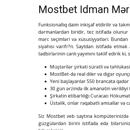
Mostbet Idman Mərc
Funksionallıq daim inkişaf etdirilir və tək
dərmanlardan biridir, tez istifadə olunur
mərc seçimləri və xüsusiyyətləri. Bundan 
siyahısı varifr?n. Saytdan istifadə etmə
tədbirlərinin canlı yayımını təklif edirik ki
Müştərilər şirkəti sürətli və təhlükəsi
MostBet-də real diler və digər oyun
Yeni başlayanlar 550 brancata qədər 
30 gün ərzində ilk əmanətin verildiyi 
Şirkətin etibarlılığı Curacao Hökumət
Üstəlik, onlar rəqabətli əmsallar və c
Siz Mostbet veb saytına kompüterinizdə və
güzgülərdən birini istifadə edə bilərsi