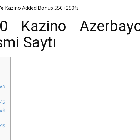
Və Kazino Added Bonus 550+250fs
90 Kazino Azerbay
mi Saytı
Və
e45
ək
ış