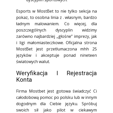
Esports w MostBet to nie tylko sekcja na
pokaz, to osobna linia z . własnym, bardzo
ładnym malowaniem. Co więcej, dla
poszczególnych dyscyplin widzimy
zarówno najbardziej „głośne” imprezy, jak
i ligi małomiasteczkowe. Oficjalna strona
MostBet jest przetłumaczona mhh 25
języków i akceptuje ponad nineteen
światowych walut.
Weryfikacja I Rejestracja
Konta
Firma Mostbet jest gotowa świadczyć Ci
całodobową pomoc po polsku lub w innym
dogodnym dla Ciebie języku. Spróbuj
swoich sił jako pilot w ciekawym