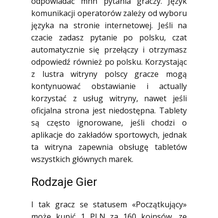
odpowiadać mhh pytania graczy. Język
komunikacji operatorów zależy od wyboru
języka na stronie internetowej. Jeśli na
czacie zadasz pytanie po polsku, czat
automatycznie się przełączy i otrzymasz
odpowiedź również po polsku. Korzystając
z lustra witryny polscy gracze mogą
kontynuować obstawianie i actually
korzystać z usług witryny, nawet jeśli
oficjalna strona jest niedostępna. Tablety
są często ignorowane, jeśli chodzi o
aplikacje do zakładów sportowych, jednak
ta witryna zapewnia obsługę tabletów
wszystkich głównych marek.
Rodzaje Gier
I tak gracz se statusem «Początkujący»
może kupić 1 PLN za 160 koinsów, ze