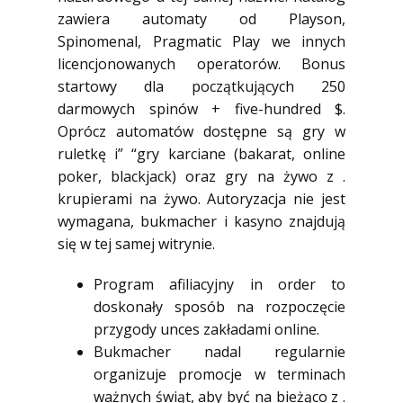
zawiera automaty od Playson,
Spinomenal, Pragmatic Play we innych
licencjonowanych operatorów. Bonus
startowy dla początkujących 250
darmowych spinów + five-hundred $.
Oprócz automatów dostępne są gry w
ruletkę i” “gry karciane (bakarat, online
poker, blackjack) oraz gry na żywo z .
krupierami na żywo. Autoryzacja nie jest
wymagana, bukmacher i kasyno znajdują
się w tej samej witrynie.
Program afiliacyjny in order to
doskonały sposób na rozpoczęcie
przygody unces zakładami online.
Bukmacher nadal regularnie
organizuje promocje w terminach
ważnych świąt, aby być na bieżąco z .