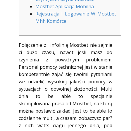
Mostbet Aplikacja Mobilna
Rejestracja I Logowanie W Mostbet
Mhh Komórce
Połączenie z . infolinią Mostbet nie zajmie
ci dużo czasu, nawet jeśli masz do
czynienia z poważnym problemem.
Personel pomocy technicznej jest w stanie
kompetentnie zająć się twoimi pytaniami
we udzielić wysokiej jakości pomocy w
sytuacjach o dowolnej złożoności. Multi
dnia to be able to specjalnie
skompilowana prasa od Mostbet, na którą
można postawić zakład. Jest to be able to
codzienne multi, a czasami zobaczysz par?
z nich watts ciągu jednego dnia, pod