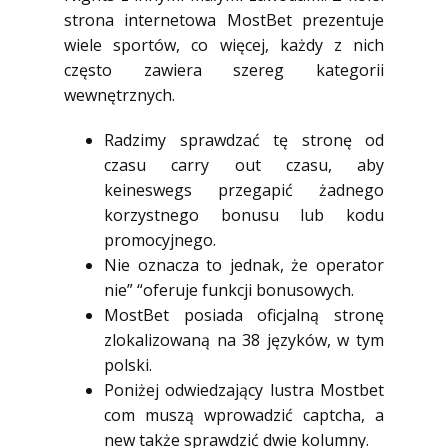
strona internetowa MostBet prezentuje
wiele sportów, co więcej, każdy z nich
często zawiera szereg kategorii
wewnętrznych.
Radzimy sprawdzać tę stronę od
czasu carry out czasu, aby
keineswegs przegapić żadnego
korzystnego bonusu lub kodu
promocyjnego.
Nie oznacza to jednak, że operator
nie” “oferuje funkcji bonusowych.
MostBet posiada oficjalną stronę
zlokalizowaną na 38 języków, w tym
polski.
Poniżej odwiedzający lustra Mostbet
com muszą wprowadzić captcha, a
new także sprawdzić dwie kolumny.