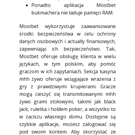
Ponadto aplikacja Mostbet
bukmachera nie ładuje pamięci RAM.
Mostbet wykorzystuje zaawansowane
środki bezpieczeństwa w celu ochrony
danych osobowych i actually finansowych,
zapewniając ich bezpieczeństwo. Tak,
Mostbet oferuje obsługę klienta w wielu
językach, w tym polskim, aby pomóc
graczom w ich zapytaniach. Sekcja kasyna
mhh żywo oferuje wciągające wrażenia z
gry z prawdziwymi krupierami. Gracze
mogą cieszyć się transmitowanymi mhh
żywo grami stołowymi, takimi jak black
jack, ruletka i holdem poker, a wszystko to
w zaciszu własnego domu. Dostępne są
szybkie aplikacje, możesz zalogować się
pod swoim kontem. Aby skorzystać ze