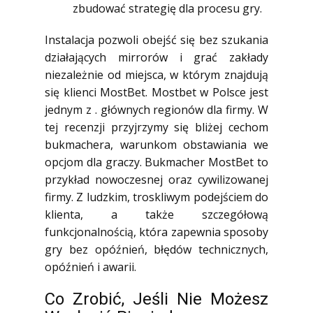
zbudować strategię dla procesu gry.
Instalacja pozwoli obejść się bez szukania
działających mirrorów i grać zakłady
niezależnie od miejsca, w którym znajdują
się klienci MostBet. Mostbet w Polsce jest
jednym z . głównych regionów dla firmy. W
tej recenzji przyjrzymy się bliżej cechom
bukmachera, warunkom obstawiania we
opcjom dla graczy. Bukmacher MostBet to
przykład nowoczesnej oraz cywilizowanej
firmy. Z ludzkim, troskliwym podejściem do
klienta, a także szczegółową
funkcjonalnością, która zapewnia sposoby
gry bez opóźnień, błędów technicznych,
opóźnień i awarii.
Co Zrobić, Jeśli Nie Możesz