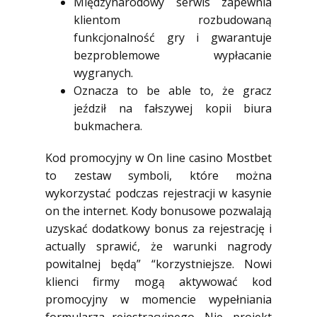
Międzynarodowy serwis zapewnia
klientom rozbudowaną
funkcjonalność gry i gwarantuje
bezproblemowe wypłacanie
wygranych.
Oznacza to be able to, że gracz
jeździł na fałszywej kopii biura
bukmachera.
Kod promocyjny w On line casino Mostbet
to zestaw symboli, które można
wykorzystać podczas rejestracji w kasynie
on the internet. Kody bonusowe pozwalają
uzyskać dodatkowy bonus za rejestrację i
actually sprawić, że warunki nagrody
powitalnej będą” “korzystniejsze. Nowi
klienci firmy mogą aktywować kod
promocyjny w momencie wypełniania