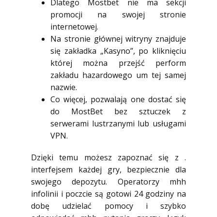
Dlatego Mostbet nie ma sekcji
promocji na swojej stronie
internetowej.
Na stronie głównej witryny znajduje
się zakładka „Kasyno”, po kliknięciu
której można przejść perform
zakładu hazardowego um tej samej
nazwie.
Co więcej, pozwalają one dostać się
do MostBet bez sztuczek z
serwerami lustrzanymi lub usługami
VPN.
Dzięki temu możesz zapoznać się z .
interfejsem każdej gry, bezpiecznie dla
swojego depozytu. Operatorzy mhh
infolinii i poczcie są gotowi 24 godziny na
dobę udzielać pomocy i szybko