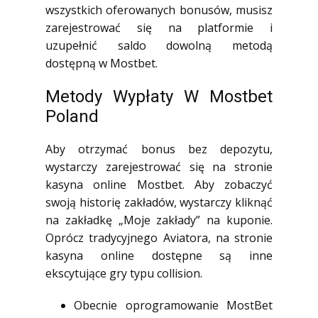
wszystkich oferowanych bonusów, musisz
zarejestrować się na platformie i
uzupełnić saldo dowolną metodą
dostępną w Mostbet.
Metody Wypłaty W Mostbet
Poland
Aby otrzymać bonus bez depozytu,
wystarczy zarejestrować się na stronie
kasyna online Mostbet. Aby zobaczyć
swoją historię zakładów, wystarczy kliknąć
na zakładkę „Moje zakłady” na kuponie.
Oprócz tradycyjnego Aviatora, na stronie
kasyna online dostępne są inne
ekscytujące gry typu collision.
Obecnie oprogramowanie MostBet