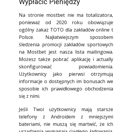
Wypłacić Pieniędzy
Na stronie mostbet nie ma totalizatora,
ponieważ od 2020 roku obowiązuje
ogólny zakaz TOTO dla zakładów online t
Polsce. Najłatwiejszym sposobem
śledzenia promocji zakładów sportowych
na Mostbet jest nasza lista mailingowa.
Możesz także pobrać aplikację i actually
skonfigurować powiadomienia.
Użytkownicy jako pierwsi otrzymują
informacje o dostępnych im bonusach we
sposobie ich prawidłowego obchodzenia
się z nimi.
Jeśli Twoi użytkownicy mają starsze
telefony z Androidem z mniejszymi
bateriami, nie muszą się martwić, że ich
urządzenia wymagają ciągłego ładowania.