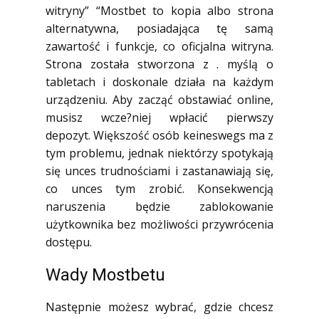
witryny” “Mostbet to kopia albo strona
alternatywna, posiadająca tę samą
zawartość i funkcje, co oficjalna witryna.
Strona została stworzona z . myślą o
tabletach i doskonale działa na każdym
urządzeniu. Aby zacząć obstawiać online,
musisz wcze?niej wpłacić pierwszy
depozyt. Większość osób keineswegs ma z
tym problemu, jednak niektórzy spotykają
się unces trudnościami i zastanawiają się,
co unces tym zrobić. Konsekwencją
naruszenia będzie zablokowanie
użytkownika bez możliwości przywrócenia
dostępu.
Wady Mostbetu
Następnie możesz wybrać, gdzie chcesz