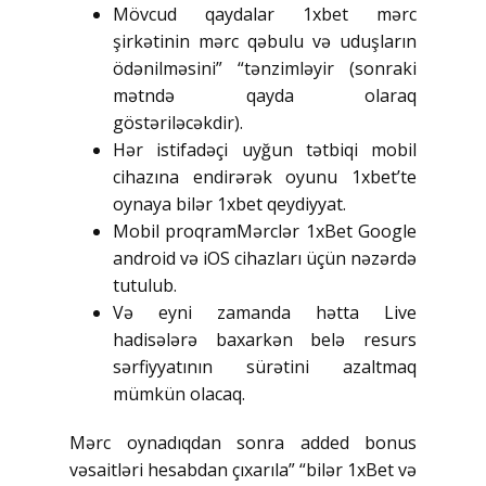
Mövcud qaydalar 1xbet mərc
şirkətinin mərc qəbulu və uduşların
ödənilməsini” “tənzimləyir (sonraki
mətndə qayda olaraq
göstəriləcəkdir).
Hər istifadəçi uyğun tətbiqi mobil
cihazına endirərək oyunu 1xbet’te
oynaya bilər 1xbet qeydiyyat.
Mobil proqramMərclər 1xBet Google
android və iOS cihazları üçün nəzərdə
tutulub.
Və eyni zamanda hətta Live
hadisələrə baxarkən belə resurs
sərfiyyatının sürətini azaltmaq
mümkün olacaq.
Mərc oynadıqdan sonra added bonus
vəsaitləri hesabdan çıxarıla” “bilər 1xBet və