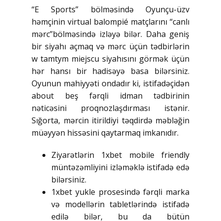
“E Sports” bölməsində Oyunçu-üzv
həmçinin virtual balompié matçlarını “canlı
mərc”bölməsində izləyə bilər. Daha geniş
bir siyahı açmaq və mərc üçün tədbirlərin
w tamtym miejscu siyahısını görmək üçün
hər hansı bir hadisəyə basa bilərsiniz.
Oyunun mahiyyəti ondadır ki, istifadəçidən
about beş fərqli idman tədbirinin
nəticəsini proqnozlaşdırması istənir.
Sığorta, mərcin itirildiyi təqdirdə məbləğin
müəyyən hissəsini qaytarmaq imkanıdır.
Ziyarətlərin 1xbet mobile friendly
müntəzəmliyini izləməklə istifadə edə
bilərsiniz.
1xbet yukle prosesində fərqli marka
və modellərin tabletlərində istifadə
edilə bilər, bu da bütün