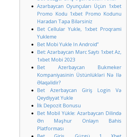
Azərbaycan Oyunçuları Üçün 1xbet
Promo Kodu 1xbet Promo Kodunu
Haradan Tapa Bilərsiniz
Bet Cellular Yukle, 1xbet Proqrami
Yukleme
Bet Mobi Yukle In Android”
Bet: Azərbaycan Mərc Saytı 1xbet Az,
1xbet Mobi 2023
Bet Azerbaycan Bukmeker
Kompaniyasinin Üstünlükləri Nə Ilə
Əlaqəlidir?
Bet Azerbaycan Giriş Login Və
Qeydiyyat Yukle
İlk Depozit Bonusu
Bet Mobil Yükle: Azərbaycan Dilində
Ən Məşhur Onlayn Bahis
Platforması
Bet Giriş, Güzgü 1 Xbet