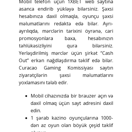
Mobil telefon üçün 1XBET web saytına
asanca endirib yükləyə bilərsiniz. Şəxsi
hesabınıza daxil olmaqla, oyunçu şəxsi
məlumatlarını redaktə edə bilər. Ayrı-
ayrılıqda, mərclərin tarixini öyrənə, cari
promosyonlara baxa, hesabınızın
təhlükəsizliyini qura bilərsiniz.
Yerləşdirilmiş mərclər üçün şirkət “Cash
Out” erkən nağdlaşdırma təklif edə bilər.
Curacao Gaming Komissiyası saytın
ziyarətçilərin şəxsi məlumatlarını
yoxlamasını tələb edir.
Mobil cihazınızda bir brauzer açın və
daxil olmaq üçün sayt adresini daxil
edin.
1 şərab kazino oyunçularına 1000-
dən az oyun olan böyük çeşid təklif