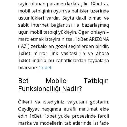
təyin olunan parametrlərlə açılır. 1Xbet az
mobil tətbiqinin oyun və bahislər üzərində
üstünlükləri vardır. Sayta daxil olmaq və
sabit İnternet bağlantısı ilə bazarlaşmaq
üçün mobil tətbiqi yükləyin. Əgər onlayn –
mərc etmək istəyirsinizsə, 1xBet ARIZONA
( AZ ) zerkalo ən gözəl seçimlərdən biridir.
1xBet mirror link vasitəsi ilə və ahora
1xBet indirib bu rahatlıqlardan faydalana
bilərsiniz
1x bet
.
Bet Mobile Tətbiqin
Funksionallığı Nədir?
Ölkəni və istədiyiniz valyutanı göstərin.
Qeydiyyat haqqında ətraflı məlumat əldə
edin 1xBet. 1xbet yukle prosesində fərqli
marka və modellərin tabletlərində istifadə