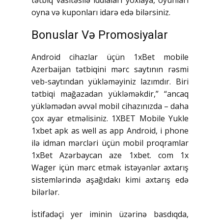
tətbiq vasitəsilə iddiaları yoxlaya, oyunları
oyna və kuponları idarə edə bilərsiniz.
Bonuslar Və Promosiyalar
Android cihazlar üçün 1xBet mobile
Azerbaijan tətbiqini mərc saytının rəsmi
veb-saytından yükləməyiniz lazımdır. Biri
tətbiqi mağazadan yükləməkdir,” “ancaq
yükləmədən əvvəl mobil cihazınızda – daha
çox ayar etməlisiniz. 1XBET Mobile Yukle
1xbet apk as well as app Android, i phone
ilə idman mərcləri üçün mobil proqramlar
1xBet Azərbaycan aze 1xbet. com 1x
Wager içün mərc etmək istəyənlər axtarış
sistemlərində aşağıdakı kimi axtarış edə
bilərlər.
İstifadəçi yer iminin üzərinə basdıqda,