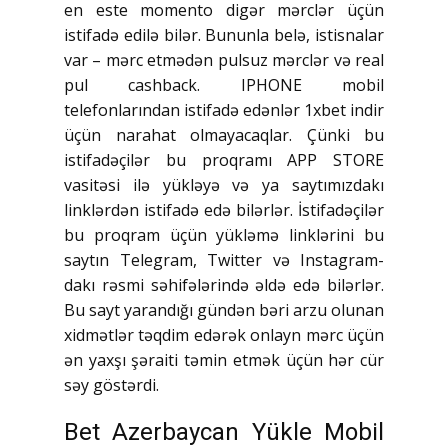
en este momento digər mərclər üçün
istifadə edilə bilər. Bununla belə, istisnalar
var – mərc etmədən pulsuz mərclər və real
pul cashback. IPHONE mobil
telefonlarından istifadə edənlər 1xbet indir
üçün narahat olmayacaqlar. Çünki bu
istifadəçilər bu proqramı APP STORE
vasitəsi ilə yükləyə və ya saytımızdakı
linklərdən istifadə edə bilərlər. İstifadəçilər
bu proqram üçün yükləmə linklərini bu
saytın Telegram, Twitter və Instagram-
dakı rəsmi səhifələrində əldə edə bilərlər.
Bu sayt yarandığı gündən bəri arzu olunan
xidmətlər təqdim edərək onlayn mərc üçün
ən yaxşı şəraiti təmin etmək üçün hər cür
səy göstərdi.
Bet Azerbaycan Yükle Mobil