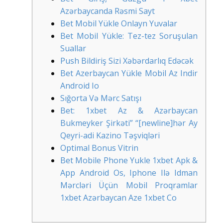
Azərbaycanda Rəsmi Sayt
Bet Mobil Yükle Onlayn Yuvalar
Bet Mobil Yükle: Tez-tez Soruşulan
Suallar
Push Bildiriş Sizi Xəbərdarlıq Edəcək
Bet Azerbaycan Yükle Mobil Az Indir
Android Io
Sığorta Və Mərc Satışı
Bet: 1xbet Az & Аzərbаyсаn
Bukmеykеr Şirkəti” “[newline]hər Ay
Qeyri-adi Kazino Təşviqləri
Optimal Bonus Vitrin
Bet Mobile Phone Yukle 1xbet Apk &
App Android Os, Iphone Ilə Idman
Mərcləri Üçün Mobil Proqramlar
1xbet Azərbaycan Aze 1xbet Co