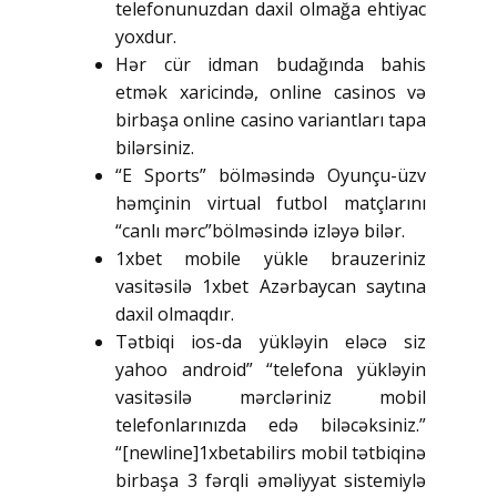
telefonunuzdan daxil olmağa ehtiyac
yoxdur.
Hər cür idman budağında bahis
etmək xaricində, online casinos və
birbaşa online casino variantları tapa
bilərsiniz.
“E Sports” bölməsində Oyunçu-üzv
həmçinin virtual futbol matçlarını
“canlı mərc”bölməsində izləyə bilər.
1xbet mobile yükle brauzeriniz
vasitəsilə 1xbet Azərbaycan saytına
daxil olmaqdır.
Tətbiqi ios-da yükləyin eləcə siz
yahoo android” “telefona yükləyin
vasitəsilə mərcləriniz mobil
telefonlarınızda edə biləcəksiniz.”
“[newline]1xbetabilirs mobil tətbiqinə
birbaşa 3 fərqli əməliyyat sistemiylə