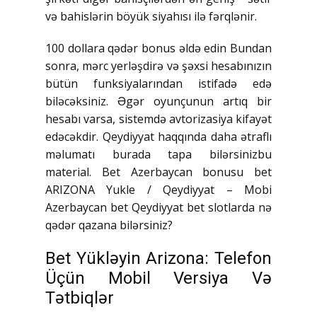
və bahislərin böyük siyahısı ilə fərqlənir.
100 dollara qədər bonus əldə edin Bundan
sonra, mərc yerləşdirə və şəxsi hesabınızın
bütün funksiyalarından istifadə edə
biləcəksiniz. Əgər oyunçunun artıq bir
hesabı varsa, sistemdə avtorizasiya kifayət
edəcəkdir. Qeydiyyat haqqında daha ətraflı
məlumatı burada tapa bilərsinizbu
material. Bet Azerbaycan bonusu bet
ARIZONA Yukle / Qeydiyyat – Mobi
Azerbaycan bet Qeydiyyat bet slotlarda nə
qədər qazana bilərsiniz?
Bet Yükləyin Arizona: Telefon
Üçün Mobil Versiya Və
Tətbiqlər