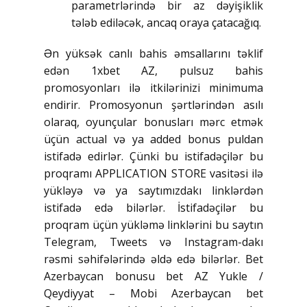
parametrlərində bir az dəyişiklik
tələb ediləcək, ancaq oraya çatacağıq.
Ən yüksək canlı bahis əmsallarını təklif
edən 1xbet AZ, pulsuz bahis
promosyonları ilə itkilərinizi minimuma
endirir. Promosyonun şərtlərindən asılı
olaraq, oyunçular bonusları mərc etmək
üçün actual və ya added bonus puldan
istifadə edirlər. Çünki bu istifadəçilər bu
proqramı APPLICATION STORE vasitəsi ilə
yükləyə və ya saytımızdakı linklərdən
istifadə edə bilərlər. İstifadəçilər bu
proqram üçün yükləmə linklərini bu saytın
Telegram, Tweets və Instagram-dakı
rəsmi səhifələrində əldə edə bilərlər. Bet
Azerbaycan bonusu bet AZ Yukle /
Qeydiyyat – Mobi Azerbaycan bet