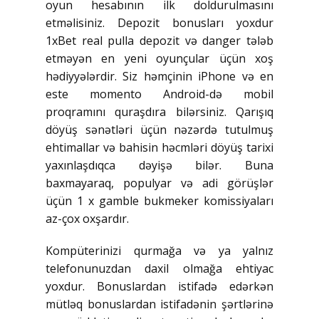
oyun hesabının ilk doldurulmasını
etməlisiniz. Depozit bonusları yoxdur
1xBet real pulla depozit və danger tələb
etməyən en yeni oyunçular üçün xoş
hədiyyələrdir. Siz həmçinin iPhone və en
este momento Android-də mobil
proqramını quraşdıra bilərsiniz. Qarışıq
döyüş sənətləri üçün nəzərdə tutulmuş
ehtimallar və bahisin həcmləri döyüş tarixi
yaxınlaşdıqca dəyişə bilər. Buna
baxmayaraq, populyar və adi görüşlər
üçün 1 x gamble bukmeker komissiyaları
az-çox oxşardır.
Kompüterinizi qurmağa və ya yalnız
telefonunuzdan daxil olmağa ehtiyac
yoxdur. Bonuslardan istifadə edərkən
mütləq bonuslardan istifadənin şərtlərinə