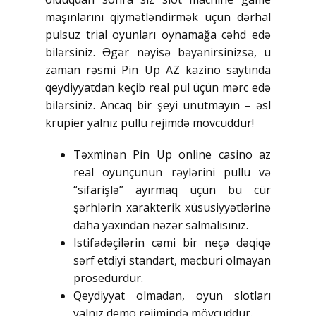
maşınlarını qiymətləndirmək üçün dərhal
pulsuz trial oyunları oynamağa cəhd edə
bilərsiniz. Əgər nəyisə bəyənirsinizsə, u
zaman rəsmi Pin Up AZ kazino saytında
qeydiyyatdan keçib real pul üçün mərc edə
bilərsiniz. Ancaq bir şeyi unutmayın – əsl
krupier yalnız pullu rejimdə mövcuddur!
Təxminən Pin Up online casino az
real oyunçunun rəylərini pullu və
“sifarişlə” ayırmaq üçün bu cür
şərhlərin xarakterik xüsusiyyətlərinə
daha yaxından nəzər salmalısınız.
Istifadəçilərin cəmi bir neçə dəqiqə
sərf etdiyi standart, məcburi olmayan
prosedurdur.
Qeydiyyat olmadan, oyun slotları
yalnız demo rejimində mövcuddur.