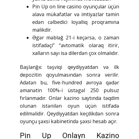
Pin Up on line casino oyunçular üçün
əlavə mükafatlar və imtiyazlar təmin
edən cəlbedici loyallıq proqramına
malikdir.
Əgər məbləğ 21-i keçərsə, o zaman
istifadəçi” “avtomatik olaraq itirir,
xalların sayı isə dilerdən çox olmalıdır.
Başlanğıc təşviqi qeydiyyatdan və ilk
depozitin qoyulmasından sonra verilir.
Adətən bu, five-hundred avroya qədər
əmanətin 100%-i üstəgəl 250 pulsuz
fırlanmadır. Onlar kazino saytında təqdim
olunan istənilən oyun üçün istifadə
edilməlidir. Qeydiyyatdan keçdikdən sonra
oyunçu şəxsi kabinetində şəxsi hesab açır.
Pin Up Onlayn Kazino