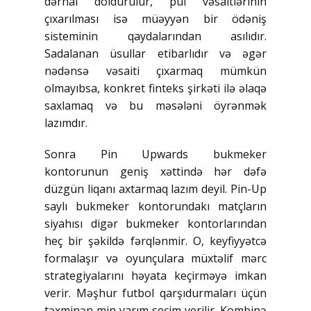
dərhal doldurulur, pul vəsaitlərinin
çıxarılması isə müəyyən bir ödəniş
sisteminin qaydalarından asılıdır.
Sadalanan üsullar etibarlıdır və əgər
nədənsə vəsaiti çıxarmaq mümkün
olmayıbsa, konkret finteks şirkəti ilə əlaqə
saxlamaq və bu məsələni öyrənmək
lazımdır.
Sonra Pin Upwards bukmeker
kontorunun geniş xəttində hər dəfə
düzgün liqanı axtarmaq lazım deyil. Pin-Up
saylı bukmeker kontorundakı matçların
siyahısı digər bukmeker kontorlarından
heç bir şəkildə fərqlənmir. O, keyfiyyətcə
formalaşır və oyunçulara müxtəlif mərc
strategiyalarını həyata keçirməyə imkan
verir. Məşhur futbol qarşıdurmaları üçün
təxminən min yarım seçim verilir. Kombinə