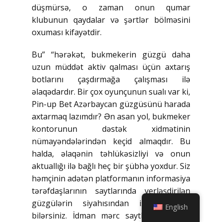
düşmürsə, o zaman onun qumar
klubunun qaydalar və şərtlər bölməsini
oxuması kifayətdir.
Bu” “hərəkət, bukmekerin güzgü daha
uzun müddət aktiv qalması üçün axtarış
botlarını çaşdırmağa çalışması ilə
əlaqədardır. Bir çox oyunçunun sualı var ki,
Pin-up Bet Azərbaycan güzgüsünü harada
axtarmaq lazımdır? Ən asan yol, bukmeker
kontorunun dəstək xidmətinin
nümayəndələrindən keçid almaqdır. Bu
halda, əlaqənin təhlükəsizliyi və onun
aktuallığı ilə bağlı heç bir şübhə yoxdur. Siz
həmçinin adətən platformanın informasiya
tərəfdaşlarının saytlarında yerləşdirilən
güzgülərin siyahısından istifadə edə
English
bilərsiniz. İdman mərc saytlarına girişlə