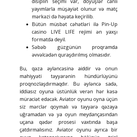
disiplin seçimi var, döyüşlər canlı
yayımlarla müşayiət olunur və matç
mərkəzi də həyata keçirilib.
Bütün müsbət cəhətləri ilə Pin-Up
casino LIVE LIFE rejimi ən yaxşı
formatda deyil.
Səbəb güzgünün proqramda
əvvəlcədən quraşdırılmış olmasıdır.
Bu, qəza əyləncəsinə aiddir və onun
mahiyyəti təyyarənin hündürlüyünü
proqnozlaşdırmaqdır. Bu əyləncə sadə,
iddiasız oyuna üstünlük verən hər kəsə
müraciət edəcək. Aviator oyunu oyna üçün
siz mərclər qoymalı və təyyarə qəzaya
uğramadan və ya oyun meydançasından
uçana qədər prosesi vaxtında başa
çatdırmalısınız. Aviator oyunu ayrıca bir