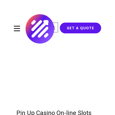
Home
GET A QUOTE
Pin Up Casino On-line Slots