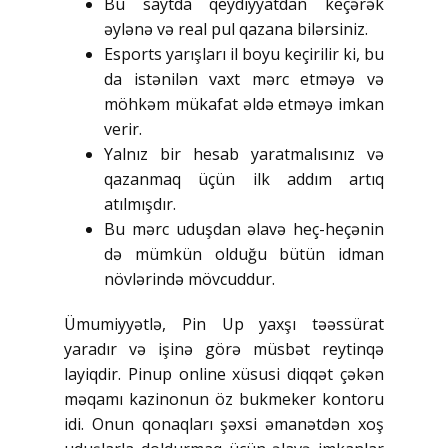
Bu saytda qeydiyyatdan keçərək
əylənə və real pul qazana bilərsiniz.
Esports yarışları il boyu keçirilir ki, bu
da istənilən vaxt mərc etməyə və
möhkəm mükafat əldə etməyə imkan
verir.
Yalnız bir hesab yaratmalısınız və
qazanmaq üçün ilk addım artıq
atılmışdır.
Bu mərc uduşdan əlavə heç-heçənin
də mümkün olduğu bütün idman
növlərində mövcuddur.
Ümumiyyətlə, Pin Up yaxşı təəssürat
yaradır və işinə görə müsbət reytinqə
layiqdir. Pinup online xüsusi diqqət çəkən
məqamı kazinonun öz bukmeker kontoru
idi. Onun qonaqları şəxsi əmanətdən xoş