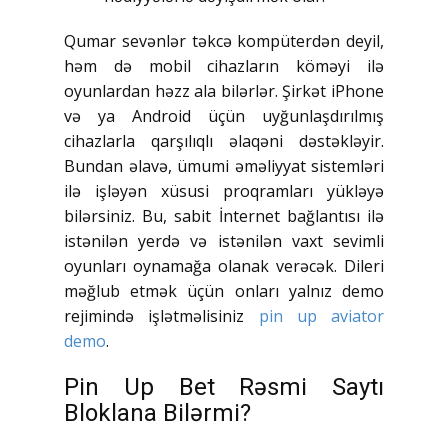
Qumar sevənlər təkcə kompüterdən deyil,
həm də mobil cihazların köməyi ilə
oyunlardan həzz ala bilərlər. Şirkət iPhone
və ya Android üçün uyğunlaşdırılmış
cihazlarla qarşılıqlı əlaqəni dəstəkləyir.
Bundan əlavə, ümumi əməliyyat sistemləri
ilə işləyən xüsusi proqramları yükləyə
bilərsiniz. Bu, sabit İnternet bağlantısı ilə
istənilən yerdə və istənilən vaxt sevimli
oyunları oynamağa olanak verəcək. Dileri
məğlub etmək üçün onları yalnız demo
rejimində işlətməlisiniz
pin up aviator
demo
.
Pin Up Bet Rəsmi Saytı
Bloklana Bilərmi?