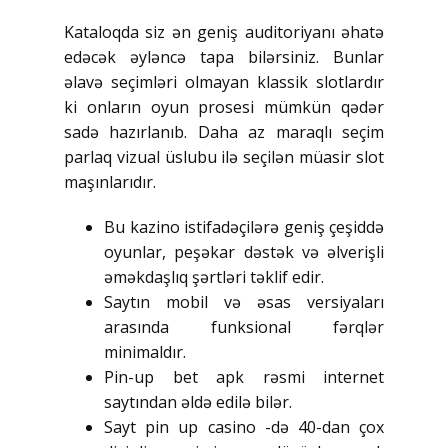
Kataloqda siz ən geniş auditoriyanı əhatə
edəcək əyləncə tapa bilərsiniz. Bunlar
əlavə seçimləri olmayan klassik slotlardır
ki onların oyun prosesi mümkün qədər
sadə hazırlanıb. Daha az maraqlı seçim
parlaq vizual üslubu ilə seçilən müasir slot
maşınlarıdır.
Bu kazino istifadəçilərə geniş çeşiddə
oyunlar, peşəkar dəstək və əlverişli
əməkdaşlıq şərtləri təklif edir.
Saytın mobil və əsas versiyaları
arasında funksional fərqlər
minimaldır.
Pin-up bet apk rəsmi internet
saytından əldə edilə bilər.
Sayt pin up casino -də 40-dan çox