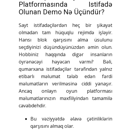
Platformasında Istifadə
Olunan Demo Nə Üçündür?
Sayt istifadəçilərdən heç bir şikayət
olmadan tam hüquqlu rejimdə işləyir.
Hansı blok qarşısını alma üsulunu
seçdiyinizi düşündüyünüzdən əmin olun.
Hobbiniz haqqında digər insanların
öyrənəcəyi həyəcan varmı? Bəli,
qumarxana istifadəçilər tərəfindən yalnız
etibarlı məlumat tələb edən fərdi
məlumatların verilməsinə ciddi yanaşır.
Ancaq onlayn oyun platforması
məlumatlarınızın məxfiliyindən tamamilə
cavabdehdir.
Bu vəziyyətdə əlavə çətinliklərin
qarşısını almaq olar.