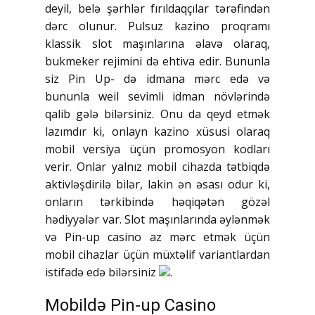
deyil, belə şərhlər fırıldaqçılar tərəfindən
dərc olunur. Pulsuz kazino proqramı
klassik slot maşınlarına əlavə olaraq,
bukmeker rejimini də ehtiva edir. Bununla
siz Pin Up- də idmana mərc edə və
bununla weil sevimli idman növlərində
qalib gələ bilərsiniz. Onu da qeyd etmək
lazımdır ki, onlayn kazino xüsusi olaraq
mobil versiya üçün promosyon kodları
verir. Onlar yalnız mobil cihazda tətbiqdə
aktivləşdirilə bilər, lakin ən əsası odur ki,
onların tərkibində həqiqətən gözəl
hədiyyələr var. Slot maşınlarında əylənmək
və Pin-up casino az mərc etmək üçün
mobil cihazlar üçün müxtəlif variantlardan
istifadə edə bilərsiniz
.
Mobildə Pin-up Casino