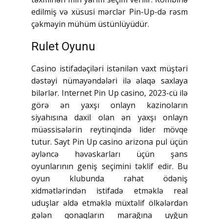
edilmiş və xüsusi mərclər Pin-Up-də rəsm
çəkməyin mühüm üstünlüyüdür.
Rulet Oyunu
Casino istifadəçiləri istənilən vaxt müştəri
dəstəyi nümayəndələri ilə əlaqə saxlaya
bilərlər. Internet Pin Up casino, 2023-cü ilə
görə ən yaxşı onlayn kazinoların
siyahısına daxil olan ən yaxşı onlayn
müəssisələrin reytinqində lider mövqe
tutur. Sayt Pin Up casino arizona pul üçün
əyləncə həvəskarları üçün şans
oyunlarının geniş seçimini təklif edir. Bu
oyun klubunda rahat ödəniş
xidmətlərindən istifadə etməklə real
uduşlar əldə etməklə müxtəlif ölkələrdən
gələn qonaqların marağına uyğun