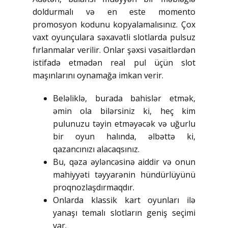
doldurmalı və en este momento
promosyon kodunu kopyalamalısınız. Çox
vaxt oyunçulara səxavətli slotlarda pulsuz
fırlanmalar verilir. Onlar şəxsi vəsaitlərdən
istifadə etmədən real pul üçün slot
maşınlarını oynamağa imkan verir.
Beləliklə, burada bahislər etmək,
əmin ola bilərsiniz ki, heç kim
pulunuzu təyin etməyəcək və uğurlu
bir oyun halında, əlbəttə ki,
qazancınızı alacaqsınız.
Bu, qəza əyləncəsinə aiddir və onun
mahiyyəti təyyarənin hündürlüyünü
proqnozlaşdırmaqdır.
Onlarda klassik kart oyunları ilə
yanaşı temalı slotların geniş seçimi
var.