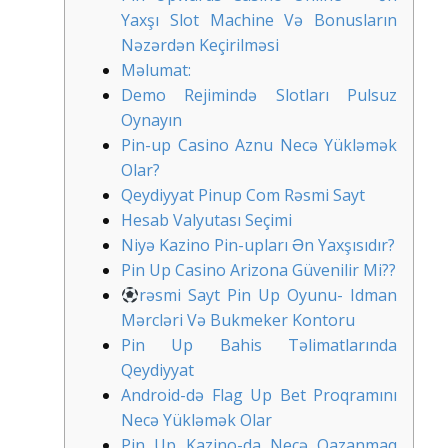
Yaxşı Slot Machine Və Bonusların
Nəzərdən Keçirilməsi
Məlumat:
Demo Rejimində Slotları Pulsuz
Oynayın
Pin-up Casino Aznu Necə Yükləmək
Olar?
Qeydiyyat Pinup Com Rəsmi Sayt
Hesab Valyutası Seçimi
Niyə Kazino Pin-upları Ən Yaxşısıdır?
Pin Up Casino Arizona Güvenilir Mi??
rəsmi Sayt Pin Up Oyunu- Idman
Mərcləri Və Bukmeker Kontoru
Pin Up Bahis Təlimatlarında
Qeydiyyat
Android-də Flag Up Bet Proqramını
Necə Yükləmək Olar
Pin Up Kazino-da Necə Qazanmaq