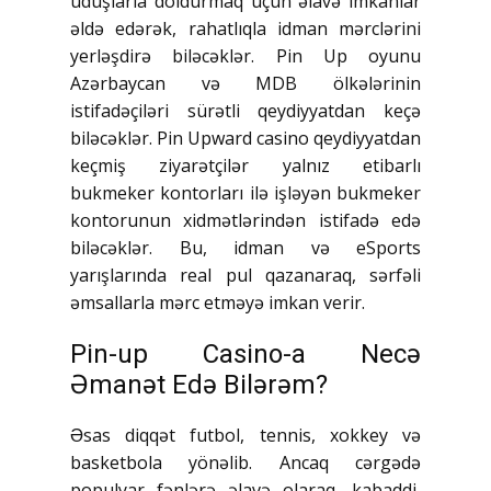
uduşlarla doldurmaq üçün əlavə imkanlar
əldə edərək, rahatlıqla idman mərclərini
yerləşdirə biləcəklər. Pin Up oyunu
Azərbaycan və MDB ölkələrinin
istifadəçiləri sürətli qeydiyyatdan keçə
biləcəklər. Pin Upward casino qeydiyyatdan
keçmiş ziyarətçilər yalnız etibarlı
bukmeker kontorları ilə işləyən bukmeker
kontorunun xidmətlərindən istifadə edə
biləcəklər. Bu, idman və eSports
yarışlarında real pul qazanaraq, sərfəli
əmsallarla mərc etməyə imkan verir.
Pin-up Casino-a Necə
Əmanət Edə Bilərəm?
Əsas diqqət futbol, ​​tennis, xokkey və
basketbola yönəlib. Ancaq cərgədə
populyar fənlərə əlavə olaraq, kabaddi,